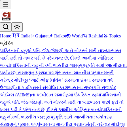
Home
🇮🇳 India
✨ Gujarat
📌 Rajkot
🌏 World
🪐 Rashifal
🎤 Topics
બ્રેકિંગ
પાકિસ્તાની વહુએ પતિ, જેઠ-જેઠાણી અને નોકરને મારી નાખ્યા:ભારત
પાછી ફરી તો ખબર પડી કે પ્રેગનન્ટ છે, દીકરો આર્મીમાં ઓફિસર
બન્યો
પાકિસ્તાની વહુ નીકળી ભારતીય જાસૂસ
પ્રકૃતિ સાથે આત્મીયતા:
પર્યાવરણ સંરક્ષણનું પ્રથમ પગલું
ભારતના માનનીય પ્રધાનમંત્રી
નરેન્દ્ર મોદીજી ‘આર્ટ ઓફ લિવિંગ’ સંસ્થાના ૪૫મા સ્થાપના વર્ષ
ઉજવણીના કાર્યક્રમને સંબોધિત કરશે
ભારતનાં રાષ્ટ્રપતિ રાજકોટ
એઈમ્સ (AIIMS)ના પદવીદાન સમારોહમાં ઉપસ્થિત રહ્યાં
પાકિસ્તાની
વહુએ પતિ, જેઠ-જેઠાણી અને નોકરને મારી નાખ્યા:ભારત પાછી ફરી તો
ખબર પડી કે પ્રેગનન્ટ છે, દીકરો આર્મીમાં ઓફિસર બન્યો
પાકિસ્તાની
વહુ નીકળી ભારતીય જાસૂસ
પ્રકૃતિ સાથે આત્મીયતા: પર્યાવરણ
સંરક્ષણનું પ્રથમ પગલું
ભારતના માનનીય પ્રધાનમંત્રી નરેન્દ્ર મોદીજી