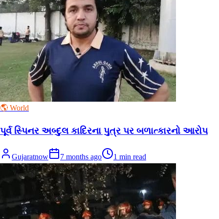
🌎 World
પૂર્વ સ્પિનર ​​અબ્દુલ કાદિરના પુત્ર પર બળાત્કારનો આરોપ
Gujaratnow
7 months ago
1
min read