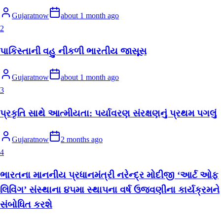
Gujaratnow
about 1 month ago
2
પાકિસ્તાની વહુ નીકળી ભારતીય જાસૂસ
Gujaratnow
about 1 month ago
3
પ્રકૃતિ સાથે આત્મીયતા: પર્યાવરણ સંરક્ષણનું પ્રથમ પગલું
Gujaratnow
2 months ago
4
ભારતના માનનીય પ્રધાનમંત્રી નરેન્દ્ર મોદીજી ‘આર્ટ ઓફ
લિવિંગ’ સંસ્થાના ૪૫મા સ્થાપના વર્ષ ઉજવણીના કાર્યક્રમને
સંબોધિત કરશે