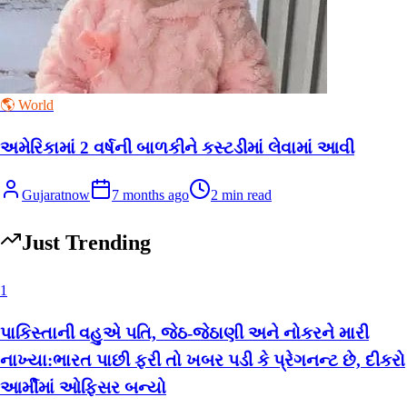
🌎 World
અમેરિકામાં 2 વર્ષની બાળકીને કસ્ટડીમાં લેવામાં આવી
Gujaratnow
7 months ago
2
min read
Just Trending
1
પાકિસ્તાની વહુએ પતિ, જેઠ-જેઠાણી અને નોકરને મારી
નાખ્યા:ભારત પાછી ફરી તો ખબર પડી કે પ્રેગનન્ટ છે, દીકરો
આર્મીમાં ઓફિસર બન્યો