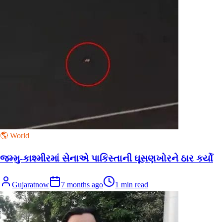
🌎 World
જમ્મુ-કાશ્મીરમાં સેનાએ પાકિસ્તાની ઘૂસણખોરને ઠાર કર્યો
Gujaratnow
7 months ago
1
min read