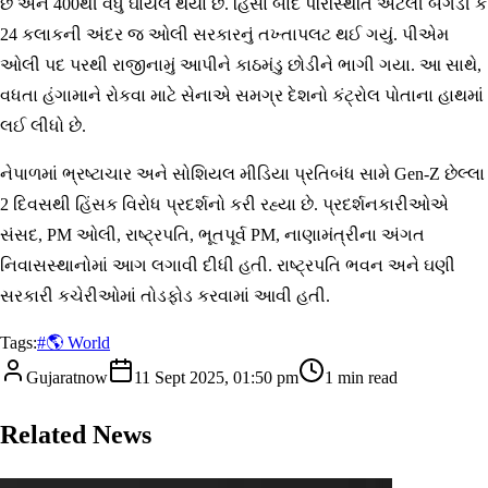
છે અને 400થી વધુ ઘાયલ થયા છે. હિંસા બાદ પરિસ્થિતિ એટલી બગડી કે
24 કલાકની અંદર જ ઓલી સરકારનું તખ્તાપલટ થઈ ગયું. પીએમ
ઓલી પદ પરથી રાજીનામું આપીને કાઠમંડુ છોડીને ભાગી ગયા. આ સાથે,
વધતા હંગામાને રોકવા માટે સેનાએ સમગ્ર દેશનો કંટ્રોલ પોતાના હાથમાં
લઈ લીધો છે.
નેપાળમાં ભ્રષ્ટાચાર અને સોશિયલ મીડિયા પ્રતિબંધ સામે Gen-Z છેલ્લા
2 દિવસથી હિંસક વિરોધ પ્રદર્શનો કરી રહ્યા છે. પ્રદર્શનકારીઓએ
સંસદ, PM ઓલી, રાષ્ટ્રપતિ, ભૂતપૂર્વ PM, નાણામંત્રીના અંગત
નિવાસસ્થાનોમાં આગ લગાવી દીધી હતી. રાષ્ટ્રપતિ ભવન અને ઘણી
સરકારી કચેરીઓમાં તોડફોડ કરવામાં આવી હતી.
Tags:
#
🌎 World
Gujaratnow
11 Sept 2025, 01:50 pm
1
min read
Related News