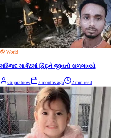
🌎 World
મસ્જિદ માર્કેટમાં હિંદુને જીવતો સળગાવ્યો
Gujaratnow
7 months ago
2
min read