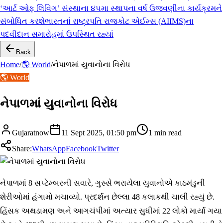
‘આર્ટ ઓફ લિવિંગ’ સંસ્થાના ૪૫મા સ્થાપના વર્ષ ઉજવણીના કાર્યક્રમને
સંબોધિત કરશે
ભારતનાં રાષ્ટ્રપતિ રાજકોટ એઈમ્સ (AIIMS)ના
પદવીદાન સમારોહમાં ઉપસ્થિત રહ્યાં
Back
Home
/
🌎 World
/
નેપાળમાં યુવાનોના વિરોધ
🌎 World
નેપાળમાં યુવાનોના વિરોધ
Gujaratnow
11 Sept 2025, 01:50 pm
1
min read
Share:
WhatsApp
Facebook
Twitter
નેપાળમાં 8 સપ્ટેમ્બરની સવારે, ગુસ્સે ભરાયેલા યુવાનોએ કાઠમંડુની
શેરીઓમાં હંગામો મચાવ્યો. પ્રદર્શન છેલ્લા 48 કલાકથી ચાલી રહ્યું છે.
હિંસક અથડામણ અને આગચંપીમાં અત્યાર સુધીમાં 22 લોકો માર્યા ગયા