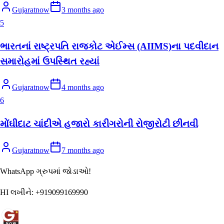
Gujaratnow
3 months ago
5
ભારતનાં રાષ્ટ્રપતિ રાજકોટ એઈમ્સ (AIIMS)ના પદવીદાન
સમારોહમાં ઉપસ્થિત રહ્યાં
Gujaratnow
4 months ago
6
મોંઘીદાટ ચાંદીએ હજારો કારીગરોની રોજીરોટી છીનવી
Gujaratnow
7 months ago
WhatsApp ગ્રુપમાં જોડાઓ!
HI લખીને:
+919099169990