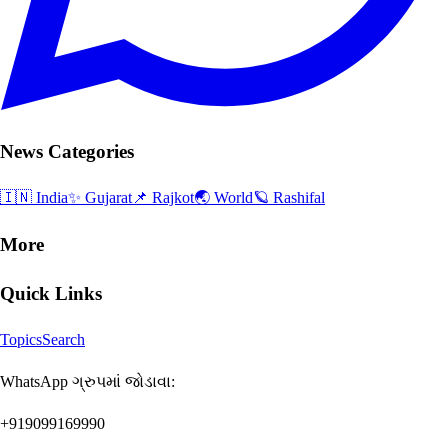
News Categories
🇮🇳 India
✨ Gujarat
📌 Rajkot
🌏 World
🪐 Rashifal
More
Quick Links
Topics
Search
WhatsApp ગ્રુપમાં જોડાવા:
+919099169990