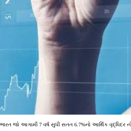
ભારત જો આગામી 7 વર્ષ સુધી સતત 6.7%નો આર્થિક વૃદ્ધિદર નોંધ