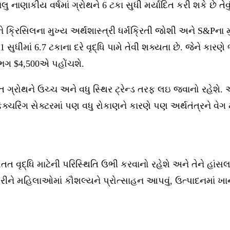
ાણાકીય વર્ષમાં ગ્રોથને 6 ટકા સુધી મર્યાદિત કરી શકે છે તેવું 
 ક્રિસિલના મુખ્ય અર્થશાસ્ત્રી ધર્મક્રિતી જોશી અને S&Pના મુખ
 સુધીમાં 6.7 ટકાના દરે વૃદ્ધિ પામે તેવી શક્યતા છે. જેને કા
લગભગ $4,500એ પહોંચશે.
ત ગ્રોથને ઉચ્ચ અને વધુ સ્થિર ટ્રેન્ડ તરફ લઇ જવાનો રહેશ
ેક્ચરિંગ સેક્ટરમાં પણ વધુ રોકાણને કારણે પણ અર્થતંત્રને વ
વૃદ્ધિ માટેની પરિસ્થિતિ ઉભી કરવાનો રહેશે અને તેને હાંસલ ક
ીને મહિલાઓમાં કૌશલ્યને પ્રોત્સાહન આપવું, ઉત્પાદનમાં ખાન