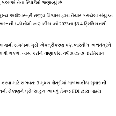
S&Pએ તેના રિપોર્ટમાં જણાવ્યું છે.
્ય અર્થશાસ્ત્રી રાજીવ વિશ્વાસ દ્વારા તૈયાર કરાયેલા સંયુક્ત
રણે ભારતની ઇકોનોમી નાણાકીય વર્ષ 2023ના $3.4 ટ્રિલિયનથી
ે. આગામી સમયમાં મૂડી એકત્રીકરણ પણ ભારતીય અર્થતંત્રને
ેગ મળી શકશે. ખાસ કરીને નાણાકીય વર્ષ 2025-26 દરમિયાન
રવા માટે સંભવત: 3 મુખ્ય ક્ષેત્રોમાં માળખાકીય સુધારાની
ગી રોકાણને પ્રોત્સાહન આપવું તેમજ FDI દ્વારા બાહ્ય