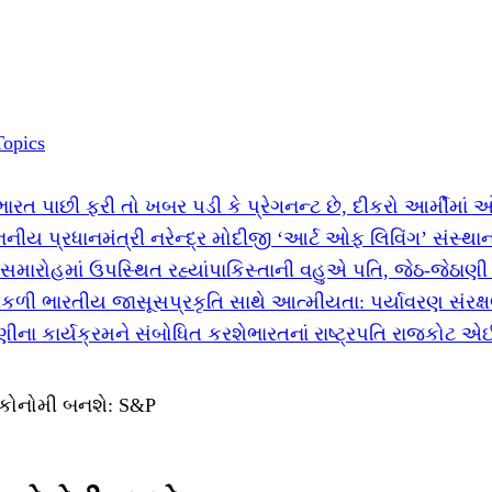
Topics
ભારત પાછી ફરી તો ખબર પડી કે પ્રેગનન્ટ છે, દીકરો આર્મીમાં
નીય પ્રધાનમંત્રી નરેન્દ્ર મોદીજી ‘આર્ટ ઓફ લિવિંગ’ સંસ્થા
સમારોહમાં ઉપસ્થિત રહ્યાં
પાકિસ્તાની વહુએ પતિ, જેઠ-જેઠાણી
નીકળી ભારતીય જાસૂસ
પ્રકૃતિ સાથે આત્મીયતા: પર્યાવરણ સંરક્
ીના કાર્યક્રમને સંબોધિત કરશે
ભારતનાં રાષ્ટ્રપતિ રાજકોટ એ
 ઇકોનોમી બનશે: S&P