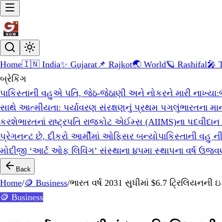
Home
🇮🇳 India
✨ Gujarat
📌 Rajkot
🌏 World
🪐 Rashifal
🎤 
બ્રેકિંગ
પાકિસ્તાની વહુએ પતિ, જેઠ-જેઠાણી અને નોકરને મારી નાખ્યા:
સાથે આત્મીયતા: પર્યાવરણ સંરક્ષણનું પ્રથમ પગલું
ભારતના માન
કરશે
ભારતનાં રાષ્ટ્રપતિ રાજકોટ એઈમ્સ (AIIMS)ના પદવીદાન 
પ્રેગનન્ટ છે, દીકરો આર્મીમાં ઓફિસર બન્યો
પાકિસ્તાની વહુ 
મોદીજી ‘આર્ટ ઓફ લિવિંગ’ સંસ્થાના ૪૫મા સ્થાપના વર્ષ ઉજવણ
Back
Home
/
🪙 Business
/
ભારત વર્ષ 2031 સુધીમાં $6.7 ટ્રિલિયનની
🪙 Business