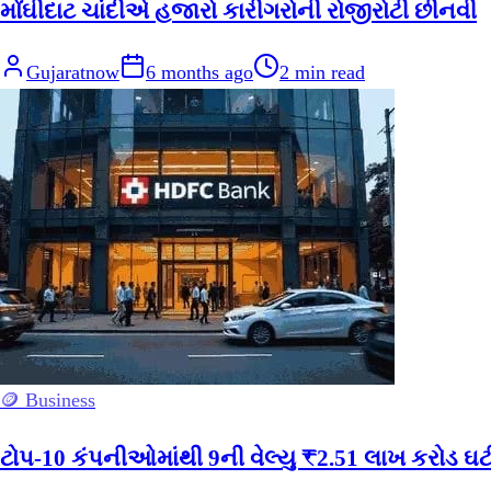
મોંઘીદાટ ચાંદીએ હજારો કારીગરોની રોજીરોટી છીનવી
Gujaratnow
6 months ago
2
min read
🪙 Business
ટોપ-10 કંપનીઓમાંથી 9ની વેલ્યુ ₹2.51 લાખ કરોડ ઘટ