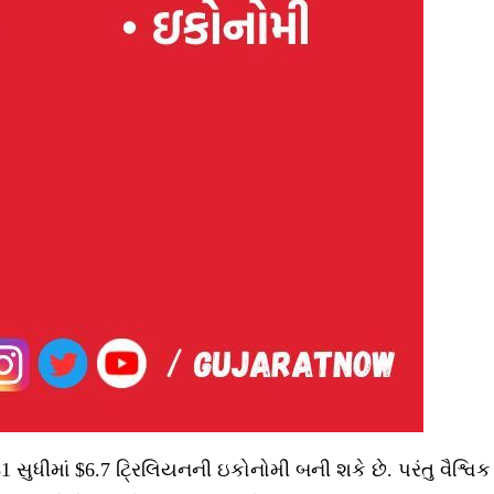
 સુધીમાં $6.7 ટ્રિલિયનની ઇકોનોમી બની શકે છે. પરંતુ વૈશ્વિક