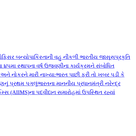
 ઓફિસર બન્યો
પાકિસ્તાની વહુ નીકળી ભારતીય જાસૂસ
પ્રકૃતિ
ના ૪૫મા સ્થાપના વર્ષ ઉજવણીના કાર્યક્રમને સંબોધિત
 અને નોકરને મારી નાખ્યા:ભારત પાછી ફરી તો ખબર પડી કે
ષણનું પ્રથમ પગલું
ભારતના માનનીય પ્રધાનમંત્રી નરેન્દ્ર
ઈમ્સ (AIIMS)ના પદવીદાન સમારોહમાં ઉપસ્થિત રહ્યાં