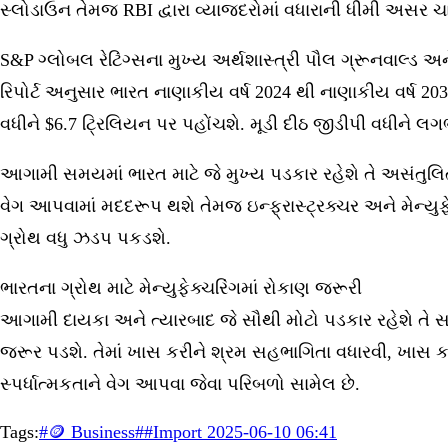
સ્લોડાઉન તેમજ RBI દ્વારા વ્યાજદરોમાં વધારાની ધીમી અસર ચાલુ ન
S&P ગ્લોબલ રેટિંગ્સના મુખ્ય અર્થશાસ્ત્રી પૌલ ગ્રૂનવાલ્ડ અને
રિપોર્ટ અનુસાર ભારત નાણાકીય વર્ષ 2024 થી નાણાકીય વર્ષ 2031
વધીને $6.7 ટ્રિલિયન પર પહોંચશે. મૂડી દીઠ જીડીપી વધીને 
આગામી સમયમાં ભારત માટે જે મુખ્ય પડકાર રહેશે તે અસંતુલિ
વેગ આપવામાં મદદરૂપ થશે તેમજ ઇન્ફ્રાસ્ટ્રક્ચર અને મેન્યુફ
ગ્રોથ વધુ ઝડપ પકડશે.
ભારતના ગ્રોથ માટે મેન્યુફેક્ચરિંગમાં રોકાણ જરૂરી
આગામી દાયકા અને ત્યારબાદ જે સૌથી મોટો પડકાર રહેશે તે સતત 
જરૂર પડશે. તેમાં ખાસ કરીને શ્રમ સહભાગિતા વધારવી, ખાસ કર
સ્પર્ધાત્મકતાને વેગ આપવા જેવા પરિબળો સામેલ છે.
Tags:
#
🪙 Business
#
#Import 2025-06-10 06:41