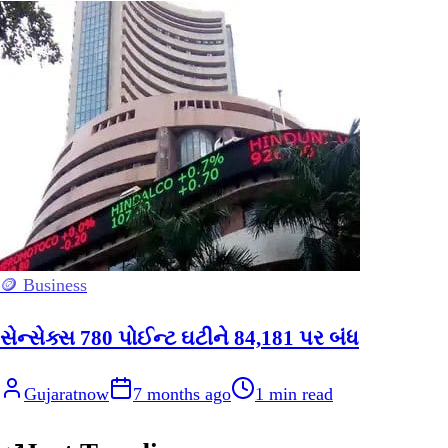
🪙 Business
સેન્સેક્સ 780 પોઈન્ટ ઘટીને 84,181 પર બંધ
Gujaratnow
7 months ago
1
min read