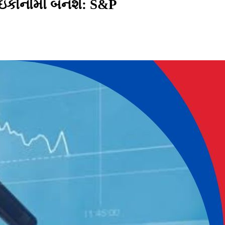
ની ઇકોનોમી બનશે: S&P