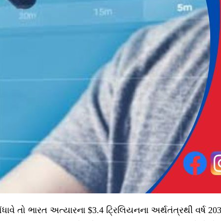
ાવે તો ભારત અત્યારના $3.4 ટ્રિલિયનના અર્થતંત્રથી વર્ષ 2031