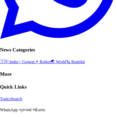
News Categories
🇮🇳 India
✨ Gujarat
📌 Rajkot
🌏 World
🪐 Rashifal
More
Quick Links
Topics
Search
WhatsApp ગ્રુપમાં જોડાવા: