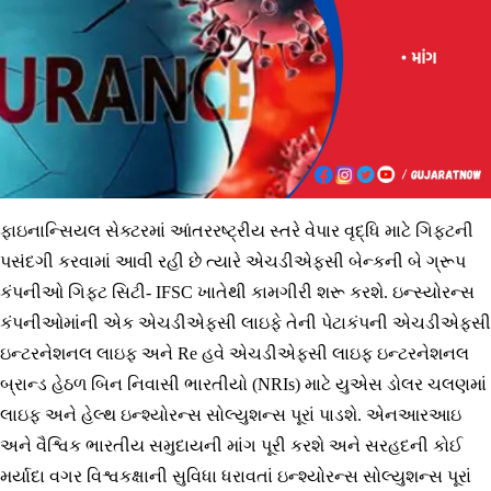
ફાઇનાન્સિયલ સેક્ટરમાં આંતરરષ્ટ્રીય સ્તરે વેપાર વૃદ્ધિ માટે ગિફ્ટની
પસંદગી કરવામાં આવી રહી છે ત્યારે એચડીએફસી બેન્કની બે ગ્રૂપ
કંપનીઓ ગિફ્ટ સિટી- IFSC ખાતેથી કામગીરી શરૂ કરશે. ઇન્સ્યોરન્સ
કંપનીઓમાંની એક એચડીએફસી લાઇફે તેની પેટાકંપની એચડીએફસી
ઇન્ટરનેશનલ લાઇફ અને Re હવે એચડીએફસી લાઇફ ઇન્ટરનેશનલ
બ્રાન્ડ હેઠળ બિન નિવાસી ભારતીયો (NRIs) માટે યુએસ ડોલર ચલણમાં
લાઇફ અને હેલ્થ ઇન્શ્યોરન્સ સોલ્યુશન્સ પૂરાં પાડશે. એનઆરઆઇ
અને વૈશ્વિક ભારતીય સમુદાયની માંગ પૂરી કરશે અને સરહદની કોઈ
મર્યાદા વગર વિશ્વકક્ષાની સુવિધા ધરાવતાં ઇન્શ્યોરન્સ સોલ્યુશન્સ પૂરાં