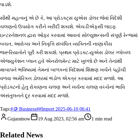
પાડશે.
સૌથી મહત્વનું એ છે કે, આ પ્રોડક્ટ્સ યુએસ ડોલર જેવાં વિદેશી
ચલણનો ઉપયોગ કરીને ખરીદી શકાશે. એચડીએફસી લાઇફ
ઇન્ટરનેશનલ દ્વારા ઓફર કરવામાં આવતાં સોલ્યુશન્સની સંપૂર્ણ રેન્જમાં
બચત, આરોગ્ય અને નિવૃત્તિ સંબંધિત વ્યક્તિની નાણાકીય
જરૂરિયાતોને પૂરી કરી શકાશે. પ્રથમ પ્રોડક્ટ-યુએસ ડોલર ગ્લોબલ
એજ્યુકેશન પ્લાન હવે એનરોલમેન્ટ માટે ખુલ્લો છે અને તેનાંથી
માબાપને ભવિષ્યમાં તેમનાં બાળકનાં વિદેશમાં શિક્ષણ ખર્ચને પહોંચી
વળવા અમેરિકન ડોલરમાં ભંડોળ એકત્ર કરવામાં મદદ મળશે. આ
પ્રોડક્ટનો હેતુ રોકાણના ચલણ અને ખર્ચના ચલણ વચ્ચેનાં ભાવિ
અંસંતુલનને દૂર કરવામાં મદદ મળશે.
Tags:
#
🪙 Business
#
#Import 2025-06-10 06:41
Gujaratnow
19 Aug 2023, 02:56 am
1
min read
Related News