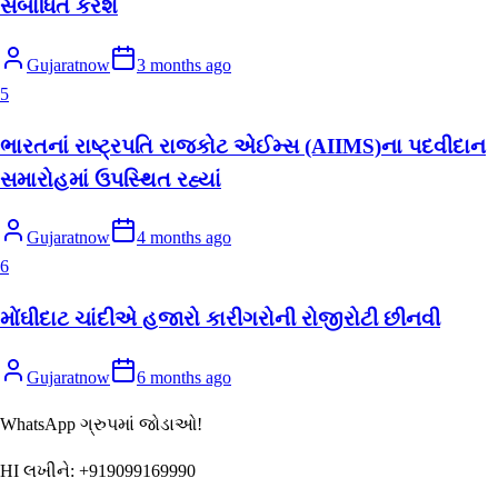
સંબોધિત કરશે
Gujaratnow
3 months ago
5
ભારતનાં રાષ્ટ્રપતિ રાજકોટ એઈમ્સ (AIIMS)ના પદવીદાન
સમારોહમાં ઉપસ્થિત રહ્યાં
Gujaratnow
4 months ago
6
મોંઘીદાટ ચાંદીએ હજારો કારીગરોની રોજીરોટી છીનવી
Gujaratnow
6 months ago
WhatsApp ગ્રુપમાં જોડાઓ!
HI લખીને:
+919099169990