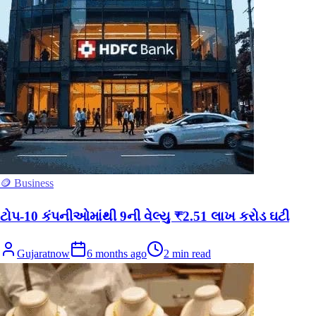
🪙 Business
ટોપ-10 કંપનીઓમાંથી 9ની વેલ્યુ ₹2.51 લાખ કરોડ ઘટી
Gujaratnow
6 months ago
2
min read