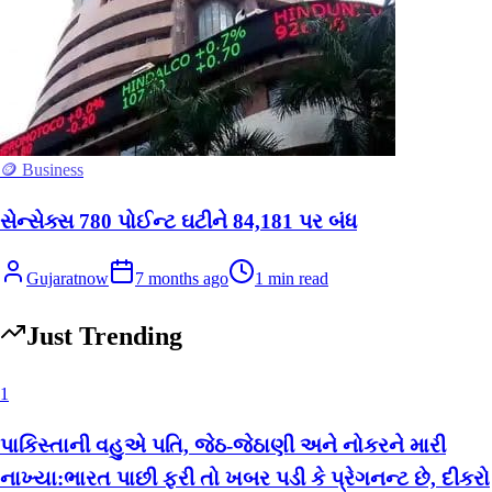
🪙 Business
સેન્સેક્સ 780 પોઈન્ટ ઘટીને 84,181 પર બંધ
Gujaratnow
7 months ago
1
min read
Just Trending
1
પાકિસ્તાની વહુએ પતિ, જેઠ-જેઠાણી અને નોકરને મારી
નાખ્યા:ભારત પાછી ફરી તો ખબર પડી કે પ્રેગનન્ટ છે, દીકરો