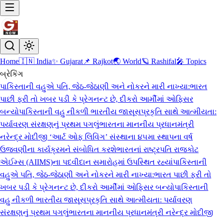
Home
🇮🇳 India
✨ Gujarat
📌 Rajkot
🌏 World
🪐 Rashifal
🎤 Topics
બ્રેકિંગ
પાકિસ્તાની વહુએ પતિ, જેઠ-જેઠાણી અને નોકરને મારી નાખ્યા:ભારત
પાછી ફરી તો ખબર પડી કે પ્રેગનન્ટ છે, દીકરો આર્મીમાં ઓફિસર
બન્યો
પાકિસ્તાની વહુ નીકળી ભારતીય જાસૂસ
પ્રકૃતિ સાથે આત્મીયતા:
પર્યાવરણ સંરક્ષણનું પ્રથમ પગલું
ભારતના માનનીય પ્રધાનમંત્રી
નરેન્દ્ર મોદીજી ‘આર્ટ ઓફ લિવિંગ’ સંસ્થાના ૪૫મા સ્થાપના વર્ષ
ઉજવણીના કાર્યક્રમને સંબોધિત કરશે
ભારતનાં રાષ્ટ્રપતિ રાજકોટ
એઈમ્સ (AIIMS)ના પદવીદાન સમારોહમાં ઉપસ્થિત રહ્યાં
પાકિસ્તાની
વહુએ પતિ, જેઠ-જેઠાણી અને નોકરને મારી નાખ્યા:ભારત પાછી ફરી તો
ખબર પડી કે પ્રેગનન્ટ છે, દીકરો આર્મીમાં ઓફિસર બન્યો
પાકિસ્તાની
વહુ નીકળી ભારતીય જાસૂસ
પ્રકૃતિ સાથે આત્મીયતા: પર્યાવરણ
સંરક્ષણનું પ્રથમ પગલું
ભારતના માનનીય પ્રધાનમંત્રી નરેન્દ્ર મોદીજી