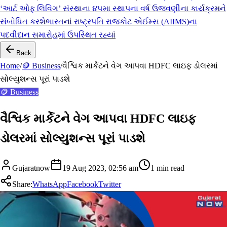
‘આર્ટ ઓફ લિવિંગ’ સંસ્થાના ૪૫મા સ્થાપના વર્ષ ઉજવણીના કાર્યક્રમને
સંબોધિત કરશે
ભારતનાં રાષ્ટ્રપતિ રાજકોટ એઈમ્સ (AIIMS)ના
પદવીદાન સમારોહમાં ઉપસ્થિત રહ્યાં
Back
Home
/
🪙 Business
/
વૈશ્વિક માર્કેટને વેગ આપવા HDFC લાઇફ ડોલરમાં
સોલ્યુશન્સ પૂરાં પાડશે
🪙 Business
વૈશ્વિક માર્કેટને વેગ આપવા HDFC લાઇફ
ડોલરમાં સોલ્યુશન્સ પૂરાં પાડશે
Gujaratnow
19 Aug 2023, 02:56 am
1
min read
Share:
WhatsApp
Facebook
Twitter