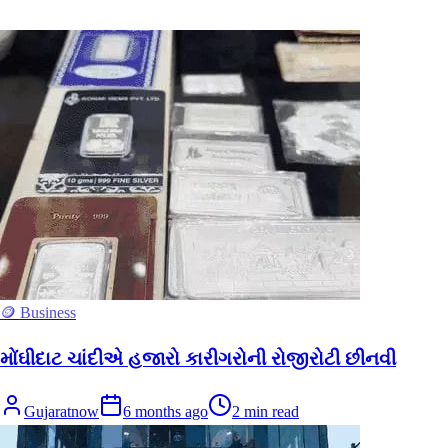
🪙 Business
મોંઘીદાટ ચાંદીએ હજારો કારીગરોની રોજીરોટી છીનવી
Gujaratnow
6 months ago
2
min read