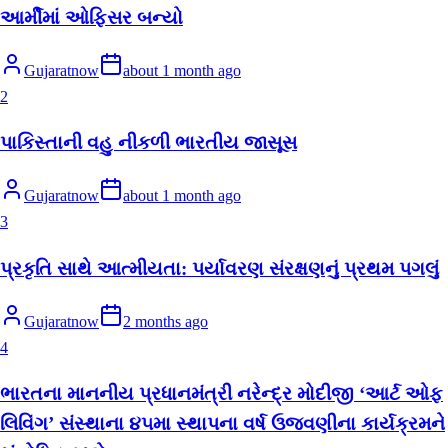
આર્મીમાં ઓફિસર બન્યો
Gujaratnow
about 1 month ago
2
પાકિસ્તાની વહુ નીકળી ભારતીય જાસૂસ
Gujaratnow
about 1 month ago
3
પ્રકૃતિ સાથે આત્મીયતા: પર્યાવરણ સંરક્ષણનું પ્રથમ પગલું
Gujaratnow
2 months ago
4
ભારતના માનનીય પ્રધાનમંત્રી નરેન્દ્ર મોદીજી ‘આર્ટ ઓફ
લિવિંગ’ સંસ્થાના ૪૫મા સ્થાપના વર્ષ ઉજવણીના કાર્યક્રમને