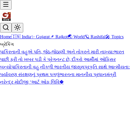
Home
🇮🇳 India
✨ Gujarat
📌 Rajkot
🌏 World
🪐 Rashifal
🎤 Topics
બ્રેકિંગ
પાકિસ્તાની વહુએ પતિ, જેઠ-જેઠાણી અને નોકરને મારી નાખ્યા:ભારત
પાછી ફરી તો ખબર પડી કે પ્રેગનન્ટ છે, દીકરો આર્મીમાં ઓફિસર
બન્યો
પાકિસ્તાની વહુ નીકળી ભારતીય જાસૂસ
પ્રકૃતિ સાથે આત્મીયતા:
પર્યાવરણ સંરક્ષણનું પ્રથમ પગલું
ભારતના માનનીય પ્રધાનમંત્રી
નરેન્દ્ર મોદીજી ‘આર્ટ ઓફ લિવિં�