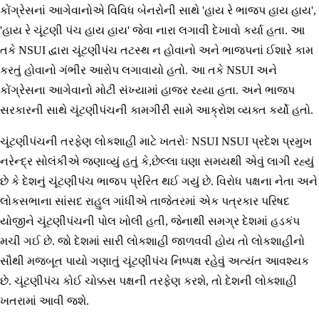
કોંગ્રેસનાં આગેવાનોએ વિવિધ બેનરોની સાથે 'હાય રે ભાજપ હાય હાય',
'હાય રે ચૂંટણી પંચ હાય હાય' જેવા નારા લગાવી દેખાવો કર્યા હતા. આ
તકે NSUI દ્વારા ચૂંટણીપંચ તટસ્થ ન હોવાનો અને ભાજપનાં ઈશારે કામ
કરતું હોવાનો ગંભીર આરોપ લગાવાયો હતો. આ તકે NSUI અને
કોંગ્રેસના આગેવાનો મોટી સંખ્યામાં હાજર રહ્યા હતા. અને ભાજપ
સરકારની સાથે ચૂંટણીપંચની કામગીરી સામે આક્રોશ વ્યક્ત કર્યો હતો.
ચૂંટણીપંચની તરફેણ લોકશાહી માટે ખતરોઃ NSUI NSUI પ્રદેશ પ્રમુખ
નરેન્દ્ર સોલંકીએ જણાવ્યું હતું કે,છેલ્લા ઘણા સમયથી એવું લાગી રહ્યું
છે કે દેશનું ચૂંટણીપંચ ભાજપ પ્રેરિત થઈ ગયું છે. વિરોધ પક્ષના નેતા અને
લોકસભાના સાંસદ રાહુલ ગાંધીએ તાજેતરમાં એક પત્રકાર પરિષદ
યોજીને ચૂંટણીપંચની પોલ ખોલી હતી, જેનાથી સમગ્ર દેશમાં હડકંપ
મચી ગઈ છે. જો દેશમાં સારી લોકશાહી જાળવવી હોય તો લોકશાહીનો
સૌથી મજબૂત પાયો ગણાતું ચૂંટણીપંચ નિષ્પક્ષ રહેવું અત્યંત આવશ્યક
છે. ચૂંટણીપંચ કોઈ ચોક્કસ પક્ષની તરફેણ કરશે, તો દેશની લોકશાહી
ખતરામાં આવી જશે.