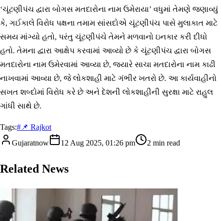
‘ચૂંટણીપંચ દ્વારા બોગસ મતદારોના નામ ઉમેરાયા’ વધુમાં તેમણે જણાવ્યું
કે, ગઈકાલે વિરોધ પક્ષના તમામ સાંસદોએ ચૂંટણીપંચ પાસે મુલાકાત માટે
સમય માંગ્યો હતો, પરંતુ ચૂંટણીપંચે તેમને મળવાનો ઇનકાર કરી દીધો
હતો. તેમના દ્વારા આક્ષેપ કરવામાં આવ્યો છે કે ચૂંટણીપંચ દ્વારા બોગસ
મતદારોના નામ ઉમેરવામાં આવ્યા છે, જ્યારે સાચા મતદારોના નામ કાઢી
નાખવામાં આવ્યા છે, જે લોકશાહી માટે ગંભીર ખતરો છે. આ કાર્યવાહીનો
સખત શબ્દોમાં વિરોધ કરે છે અને દેશની લોકશાહીની સુરક્ષા માટે રાહુલ
ગાંધી સાથે છે.
Tags:
#
📌 Rajkot
Gujaratnow
12 Aug 2025, 01:26 pm
2
min read
Related News