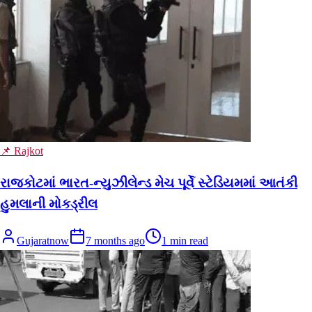
📌 Rajkot
રાજકોટમાં ભારત-ન્યુઝીલેન્ડ મેચ પૂર્વે સ્ટેડિયમમાં આતંકી
હુમલાની મોકડ્રીલ
Gujaratnow
7 months ago
1
min read