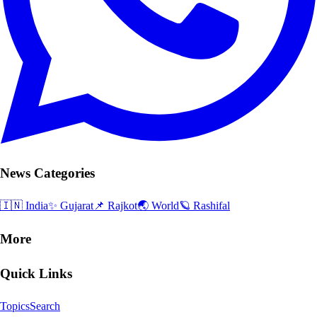
News Categories
🇮🇳 India
✨ Gujarat
📌 Rajkot
🌏 World
🪐 Rashifal
More
Quick Links
Topics
Search