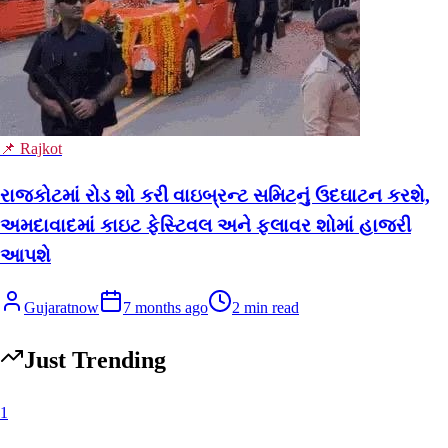
📌 Rajkot
રાજકોટમાં રોડ શો કરી વાઇબ્રન્ટ સમિટનું ઉદઘાટન કરશે,
અમદાવાદમાં કાઇટ ફેસ્ટિવલ અને ફ્લાવર શોમાં હાજરી
આપશે
Gujaratnow
7 months ago
2
min read
Just Trending
1