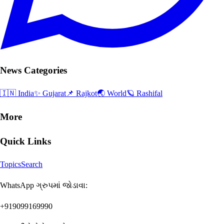
News Categories
🇮🇳 India
✨ Gujarat
📌 Rajkot
🌏 World
🪐 Rashifal
More
Quick Links
Topics
Search
WhatsApp ગ્રુપમાં જોડાવા:
+919099169990