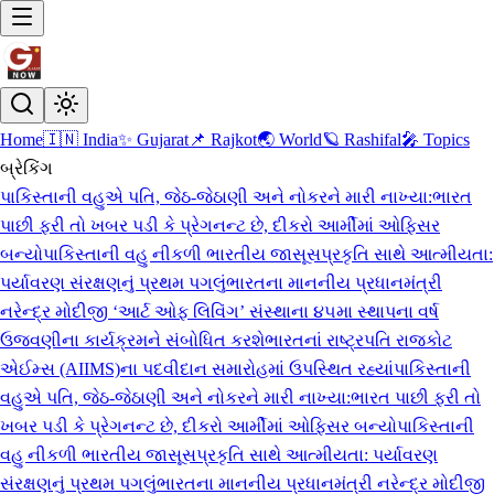
Home
🇮🇳 India
✨ Gujarat
📌 Rajkot
🌏 World
🪐 Rashifal
🎤 Topics
બ્રેકિંગ
પાકિસ્તાની વહુએ પતિ, જેઠ-જેઠાણી અને નોકરને મારી નાખ્યા:ભારત
પાછી ફરી તો ખબર પડી કે પ્રેગનન્ટ છે, દીકરો આર્મીમાં ઓફિસર
બન્યો
પાકિસ્તાની વહુ નીકળી ભારતીય જાસૂસ
પ્રકૃતિ સાથે આત્મીયતા:
પર્યાવરણ સંરક્ષણનું પ્રથમ પગલું
ભારતના માનનીય પ્રધાનમંત્રી
નરેન્દ્ર મોદીજી ‘આર્ટ ઓફ લિવિંગ’ સંસ્થાના ૪૫મા સ્થાપના વર્ષ
ઉજવણીના કાર્યક્રમને સંબોધિત કરશે
ભારતનાં રાષ્ટ્રપતિ રાજકોટ
એઈમ્સ (AIIMS)ના પદવીદાન સમારોહમાં ઉપસ્થિત રહ્યાં
પાકિસ્તાની
વહુએ પતિ, જેઠ-જેઠાણી અને નોકરને મારી નાખ્યા:ભારત પાછી ફરી તો
ખબર પડી કે પ્રેગનન્ટ છે, દીકરો આર્મીમાં ઓફિસર બન્યો
પાકિસ્તાની
વહુ નીકળી ભારતીય જાસૂસ
પ્રકૃતિ સાથે આત્મીયતા: પર્યાવરણ
સંરક્ષણનું પ્રથમ પગલું
ભારતના માનનીય પ્રધાનમંત્રી નરેન્દ્ર મોદીજી