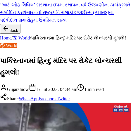
‘આર્ટ ઓફ લિવિંગ’ સંસ્થાના ૪૫મા સ્થાપના વર્ષ ઉજવણીના કાર્યક્રમને
સંબોધિત કરશે
ભારતનાં રાષ્ટ્રપતિ રાજકોટ એઈમ્સ (AIIMS)ના
પદવીદાન સમારોહમાં ઉપસ્થિત રહ્યાં
Back
Home
/
🌎 World
/
પાકિસ્તાનમાં હિન્દુ મંદિર પર રોકેટ લોન્ચરથી હુમલો!
🌎 World
પાકિસ્તાનમાં હિન્દુ મંદિર પર રોકેટ લોન્ચરથી
હુમલો!
Gujaratnow
17 Jul 2023, 04:34 am
1
min read
Share:
WhatsApp
Facebook
Twitter