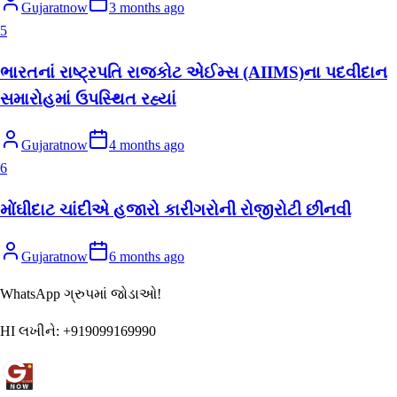
Gujaratnow
3 months ago
5
ભારતનાં રાષ્ટ્રપતિ રાજકોટ એઈમ્સ (AIIMS)ના પદવીદાન
સમારોહમાં ઉપસ્થિત રહ્યાં
Gujaratnow
4 months ago
6
મોંઘીદાટ ચાંદીએ હજારો કારીગરોની રોજીરોટી છીનવી
Gujaratnow
6 months ago
WhatsApp ગ્રુપમાં જોડાઓ!
HI લખીને:
+919099169990