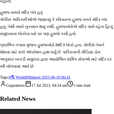
નહોતી.
હુમલા સમયે મંદિર બંધ હતું
પોલીસ અધિકારીઓએ જણાવ્યું કે રવિવારના હુમલા વખતે મંદિર બંધ
હતું, તેથી વધારે નુકસાન થયું નથી. હુમલાખોરોએ મંદિર પાસે રહેતા હિન્દુ
સમુદાયના લોકોના ઘરો પર પણ હુમલો કર્યો હતો.
પ્રારંભિક તપાસ મુજબ હુમલાખોરો 8થી 9 લોકો હતા. પોલીસે તેમને
શોધવા માટે સર્ચ ઓપરેશન હાથ ધર્યું છે. પાકિસ્તાની મીડિયા ડોન
અનુસાર બાગડી સમુદાય દ્વારા આયોજિત ધાર્મિક સેવાઓ માટે મંદિર દર
વર્ષે ખોલવામાં આવે છે.
Tags:
#
🌎 World
#
#Import 2025-06-10 06:41
Gujaratnow
17 Jul 2023, 04:34 am
1
min read
Related News