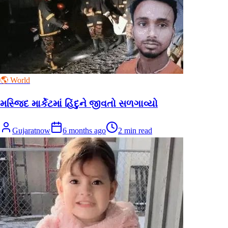
🌎 World
મસ્જિદ માર્કેટમાં હિંદુને જીવતો સળગાવ્યો
Gujaratnow
6 months ago
2
min read