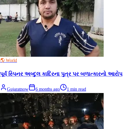
🌎 World
પૂર્વ સ્પિનર ​​અબ્દુલ કાદિરના પુત્ર પર બળાત્કારનો આરોપ
Gujaratnow
6 months ago
1
min read