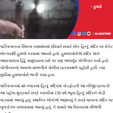
પાકિસ્તાનના સિંધના કાશમોરમાં રવિવારે સવારે એક હિન્દુ મંદિર પર રોકેટ
લોન્ચરથી હુમલો કરવામાં આવ્યો હતો. હુમલાખોરોએ મંદિર અને
આસપાસના હિંદુ સમુદાયના ઘરો પર પણ અંધાધૂંધ ગોળીબાર કર્યો હતો.
ગોળીબારનો અવાજ સાંભળીને પોલીસ ઘટનાસ્થળે પહોંચી હતી. ત્યાં
સુધીમાં હુમલાખોરો ભાગી ગયા હતા.
પાકિસ્તાનમાં 48 કલાકમાં હિન્દુ મંદિરમાં તોડફોડની આ બીજી ઘટના છે.
આ પહેલા શુક્રવારે રાત્રે કરાચીમાં 150 વર્ષ જૂના હિન્દુ મંદિરને તોડી
પાડવામાં આવ્યું હતું. સ્થાનિક લોકોએ જણાવ્યું કે રાત્રે માતાના મંદિર પર
બુલડોઝર ચલાવવામાં આવ્યું હતું. તે સમયે આ વિસ્તારમાં વીજળી