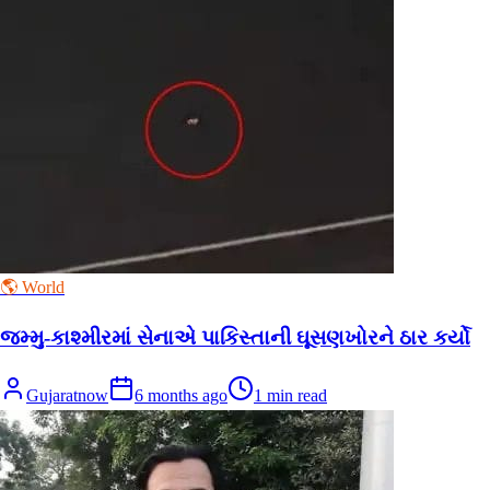
🌎 World
જમ્મુ-કાશ્મીરમાં સેનાએ પાકિસ્તાની ઘૂસણખોરને ઠાર કર્યો
Gujaratnow
6 months ago
1
min read