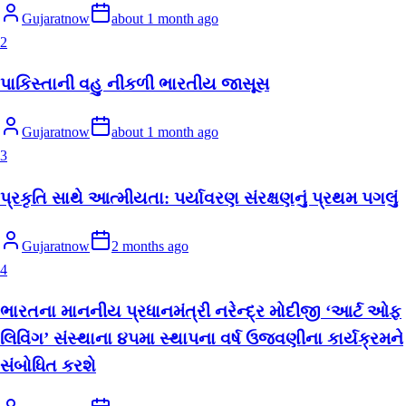
Gujaratnow
about 1 month ago
2
પાકિસ્તાની વહુ નીકળી ભારતીય જાસૂસ
Gujaratnow
about 1 month ago
3
પ્રકૃતિ સાથે આત્મીયતા: પર્યાવરણ સંરક્ષણનું પ્રથમ પગલું
Gujaratnow
2 months ago
4
ભારતના માનનીય પ્રધાનમંત્રી નરેન્દ્ર મોદીજી ‘આર્ટ ઓફ
લિવિંગ’ સંસ્થાના ૪૫મા સ્થાપના વર્ષ ઉજવણીના કાર્યક્રમને
સંબોધિત કરશે