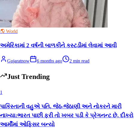
🌎 World
અમેરિકામાં 2 વર્ષની બાળકીને કસ્ટડીમાં લેવામાં આવી
Gujaratnow
6 months ago
2
min read
Just Trending
1
પાકિસ્તાની વહુએ પતિ, જેઠ-જેઠાણી અને નોકરને મારી
નાખ્યા:ભારત પાછી ફરી તો ખબર પડી કે પ્રેગનન્ટ છે, દીકરો
આર્મીમાં ઓફિસર બન્યો