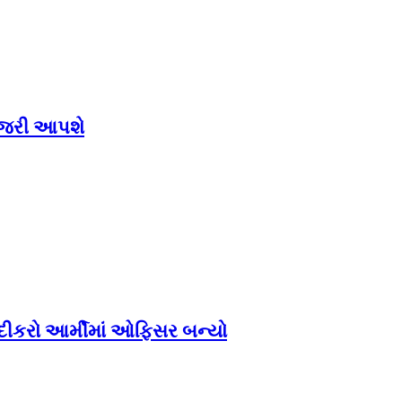
હાજરી આપશે
, દીકરો આર્મીમાં ઓફિસર બન્યો