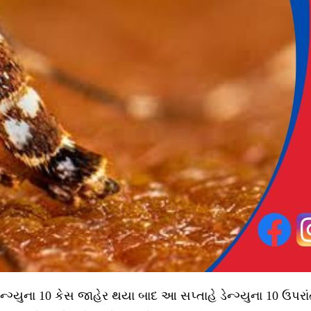
્ગ્યુના 10 કેસ જાહેર થયા બાદ આ સપ્તાહે ડેન્ગ્યુના 10 ઉપર