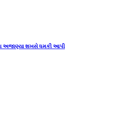
તા અજાણ્યા શખસે ધમકી આપી