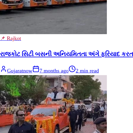
📌 Rajkot
રાજકોટ સિટી બસની અનિયમિતતા અંગે ફરિયાદ કર
Gujaratnow
7 months ago
2
min read