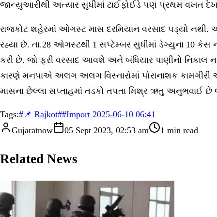
જાન્યુઆરીથી અત્યાર સુધીમાં ટાઈફોઈડે પણ પ્રથમ વખત દેખા દ
રાજકોટ શહેરમાં ઓગસ્ટ માસ દરમિયાન વરસાદ પડ્યો નથી. આ કારણ
રહ્યા છે. તા.28 ઓગસ્ટથી 1 સપ્ટેમ્બર સુધીમાં ડેગ્યુના 10
કરી છે. જો ફરી વરસાદ આવશે અને બંધિયાર પાણીનો નિકાલ ન
કારણે મનપાએ અલગ અલગ વિસ્તારોમાં પોરાનાશક કામગીરી અને 
માસના છેલ્લા સપ્તાહમાં તડકો તપતા મિશ્ર ઋતુ અનુભવાઈ છે જ
Tags:
#
📌 Rajkot
#
#Import 2025-06-10 06:41
Gujaratnow
05 Sept 2023, 02:53 am
1
min read
Related News