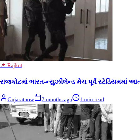
📌 Rajkot
રાજકોટમાં ભારત-ન્યુઝીલેન્ડ મેચ પૂર્વે સ્ટેડિયમમાં 
Gujaratnow
7 months ago
1
min read