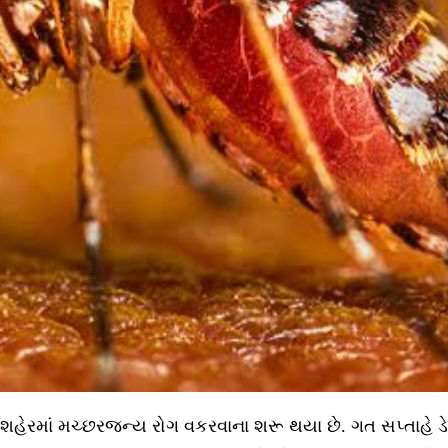
શહેરમાં મચ્છરજન્ય રોગ વકરવાના શરૂ થયા છે. ગત સપ્તાહે ડેન