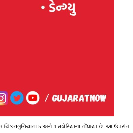
ાંત ચિકનગુનિયાના 5 અને 4 મલેરિયાના નોંધાયા છે. આ ઉપરાંત