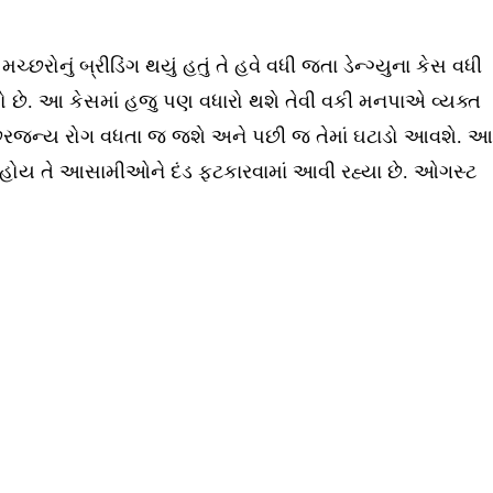
નું બ્રીડિંગ થયું હતું તે હવે વધી જતા ડેન્ગ્યુના કેસ વધી
થયો છે. આ કેસમાં હજુ પણ વધારો થશે તેવી વકી મનપાએ વ્યક્ત
ચ્છરજન્ય રોગ વધતા જ જશે અને પછી જ તેમાં ઘટાડો આવશે. આ
ી હોય તે આસામીઓને દંડ ફટકારવામાં આવી રહ્યા છે. ઓગસ્ટ