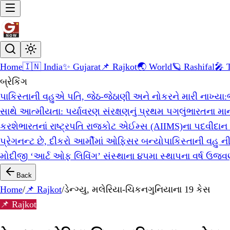
Home
🇮🇳 India
✨ Gujarat
📌 Rajkot
🌏 World
🪐 Rashifal
🎤 
બ્રેકિંગ
પાકિસ્તાની વહુએ પતિ, જેઠ-જેઠાણી અને નોકરને મારી નાખ્યા:
સાથે આત્મીયતા: પર્યાવરણ સંરક્ષણનું પ્રથમ પગલું
ભારતના માન
કરશે
ભારતનાં રાષ્ટ્રપતિ રાજકોટ એઈમ્સ (AIIMS)ના પદવીદાન 
પ્રેગનન્ટ છે, દીકરો આર્મીમાં ઓફિસર બન્યો
પાકિસ્તાની વહુ 
મોદીજી ‘આર્ટ ઓફ લિવિંગ’ સંસ્થાના ૪૫મા સ્થાપના વર્ષ ઉજવણ
Back
Home
/
📌 Rajkot
/
ડેન્ગ્યુ, મલેરિયા-ચિકનગુનિયાના 19 કેસ
📌 Rajkot