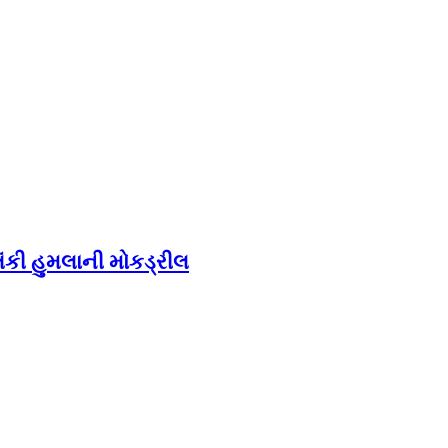
આતંકી હુમલાની મોકડ્રીલ