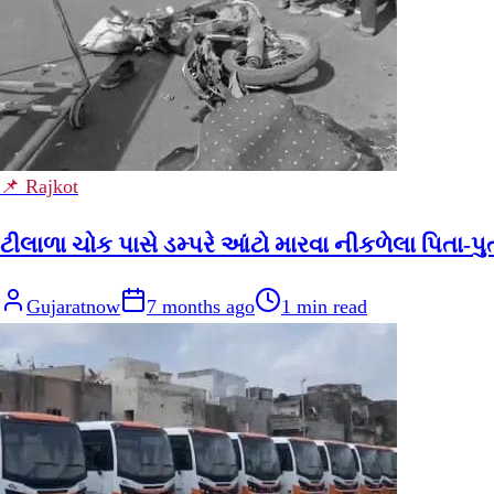
📌 Rajkot
ટીલાળા ચોક પાસે ડમ્પરે આંટો મારવા નીકળેલા પિતા-પુત
Gujaratnow
7 months ago
1
min read