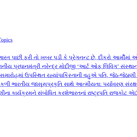
Topics
ભારત પાછી ફરી તો ખબર પડી કે પ્રેગનન્ટ છે, દીકરો આર્મીમાં
નીય પ્રધાનમંત્રી નરેન્દ્ર મોદીજી ‘આર્ટ ઓફ લિવિંગ’ સંસ્થા
સમારોહમાં ઉપસ્થિત રહ્યાં
પાકિસ્તાની વહુએ પતિ, જેઠ-જેઠાણી
નીકળી ભારતીય જાસૂસ
પ્રકૃતિ સાથે આત્મીયતા: પર્યાવરણ સંરક્
ીના કાર્યક્રમને સંબોધિત કરશે
ભારતનાં રાષ્ટ્રપતિ રાજકોટ એ