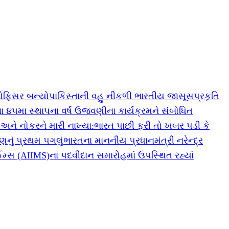
 ઓફિસર બન્યો
પાકિસ્તાની વહુ નીકળી ભારતીય જાસૂસ
પ્રકૃતિ
ના ૪૫મા સ્થાપના વર્ષ ઉજવણીના કાર્યક્રમને સંબોધિત
 અને નોકરને મારી નાખ્યા:ભારત પાછી ફરી તો ખબર પડી કે
ષણનું પ્રથમ પગલું
ભારતના માનનીય પ્રધાનમંત્રી નરેન્દ્ર
ઈમ્સ (AIIMS)ના પદવીદાન સમારોહમાં ઉપસ્થિત રહ્યાં