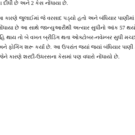
ીધી છે અને 2 કેસ નોંધાયા છે.
ે જુલાઈમાં જે વરસાદ પડ્યો હતો અને બંધિયાર પાણીમાં મચ્છરો
 કેસ નોંધાયા છે આ સાથે જાન્યુઆરીથી અત્યાર સુધીનો આંક 57 
હિ થાય તો બે વખત બ્રીડિંગ થતા ઓક્ટોબર-નવેમ્બર સુધી મ
ફોગિંગ શરૂ કર્યા છે. આ ઉપરાંત જ્યાં જ્યાં બંધિયાર પાણ
ેને કારણે શરદી-ઉધરસના કેસમાં પણ વધારો નોંધાયો છે.