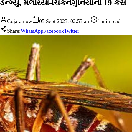
ડેન્ગ્યુ, મલેરિયા-ચિકનગુનિયાના 19 કેસ
Gujaratnow
05 Sept 2023, 02:53 am
1
min read
Share:
WhatsApp
Facebook
Twitter