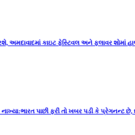
રશે, અમદાવાદમાં કાઇટ ફેસ્ટિવલ અને ફ્લાવર શોમાં 
 નાખ્યા:ભારત પાછી ફરી તો ખબર પડી કે પ્રેગનન્ટ છે