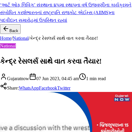
‘આર્ટ ઓફ લિવિંગ’ સંસ્થાના ૪૫મા સ્થાપના વર્ષ ઉજવણીના કાર્યક્રમને
સંબોધિત કરશે
ભારતનાં રાષ્ટ્રપતિ રાજકોટ એઈમ્સ (AIIMS)ના
પદવીદાન સમારોહમાં ઉપસ્થિત રહ્યાં
Back
Home
/
National
/
કેન્દ્ર રેસલર્સ સાથે વાત કરવા તૈયાર!
National
કેન્દ્ર રેસલર્સ સાથે વાત કરવા તૈયાર!
Gujaratnow
07 Jun 2023, 04:45 am
1
min read
Share:
WhatsApp
Facebook
Twitter