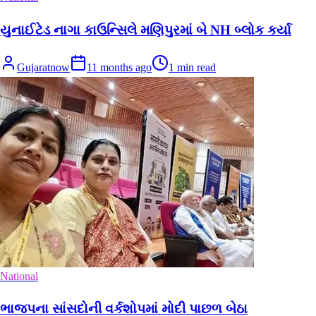
યુનાઈટેડ નાગા કાઉન્સિલે મણિપુરમાં બે NH બ્લોક કર્યા
Gujaratnow
11 months ago
1
min read
National
ભાજપના સાંસદોની વર્કશોપમાં મોદી પાછળ બેઠા