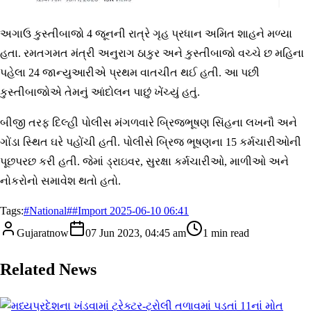
અગાઉ કુસ્તીબાજો 4 જૂનની રાત્રે ગૃહ પ્રધાન અમિત શાહને મળ્યા
હતા. રમતગમત મંત્રી અનુરાગ ઠાકુર અને કુસ્તીબાજો વચ્ચે છ મહિના
પહેલા 24 જાન્યુઆરીએ પ્રથમ વાતચીત થઈ હતી. આ પછી
કુસ્તીબાજોએ તેમનું આંદોલન પાછું ખેંચ્યું હતું.
બીજી તરફ દિલ્હી પોલીસ મંગળવારે બ્રિજભૂષણ સિંહના લખનૌ અને
ગોંડા સ્થિત ઘરે પહોંચી હતી. પોલીસે બ્રિજ ભૂષણના 15 કર્મચારીઓની
પૂછપરછ કરી હતી. જેમાં ડ્રાઇવર, સુરક્ષા કર્મચારીઓ, માળીઓ અને
નોકરોનો સમાવેશ થતો હતો.
Tags:
#
National
#
#Import 2025-06-10 06:41
Gujaratnow
07 Jun 2023, 04:45 am
1
min read
Related News