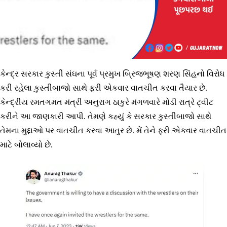
કેન્દ્ર સરકાર કુસ્તી સંઘના પૂર્વ પ્રમુખ બ્રિજભૂષણ શરણ સિંહનો વિરોધ
કરી રહેલા કુસ્તીબાજો સાથે ફરી એકવાર વાતચીત કરવા તૈયાર છે.
કેન્દ્રીય રમતગમત મંત્રી અનુરાગ ઠાકુરે મંગળવારે મોડી રાત્રે ટ્વીટ
કરીને આ જાણકારી આપી. તેમણે કહ્યું કે સરકાર કુસ્તીબાજો સાથે
તેમના મુદ્દાઓ પર વાતચીત કરવા આતુર છે. મેં તેને ફરી એકવાર વાતચીત
માટે બોલાવ્યો છે.