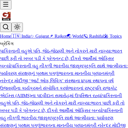
Home
🇮🇳 India
✨ Gujarat
📌 Rajkot
🌏 World
🪐 Rashifal
🎤 Topics
બ્રેકિંગ
પાકિસ્તાની વહુએ પતિ, જેઠ-જેઠાણી અને નોકરને મારી નાખ્યા:ભારત
પાછી ફરી તો ખબર પડી કે પ્રેગનન્ટ છે, દીકરો આર્મીમાં ઓફિસર
બન્યો
પાકિસ્તાની વહુ નીકળી ભારતીય જાસૂસ
પ્રકૃતિ સાથે આત્મીયતા:
પર્યાવરણ સંરક્ષણનું પ્રથમ પગલું
ભારતના માનનીય પ્રધાનમંત્રી
નરેન્દ્ર મોદીજી ‘આર્ટ ઓફ લિવિંગ’ સંસ્થાના ૪૫મા સ્થાપના વર્ષ
ઉજવણીના કાર્યક્રમને સંબોધિત કરશે
ભારતનાં રાષ્ટ્રપતિ રાજકોટ
એઈમ્સ (AIIMS)ના પદવીદાન સમારોહમાં ઉપસ્થિત રહ્યાં
પાકિસ્તાની
વહુએ પતિ, જેઠ-જેઠાણી અને નોકરને મારી નાખ્યા:ભારત પાછી ફરી તો
ખબર પડી કે પ્રેગનન્ટ છે, દીકરો આર્મીમાં ઓફિસર બન્યો
પાકિસ્તાની
વહુ નીકળી ભારતીય જાસૂસ
પ્રકૃતિ સાથે આત્મીયતા: પર્યાવરણ
સંરક્ષણનું પ્રથમ પગલું
ભારતના માનનીય પ્રધાનમંત્રી નરેન્દ્ર મોદીજી