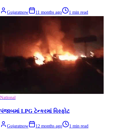
Gujaratnow
11 months ago
1
min read
National
પંજાબમાં LPG ટેન્કરમાં વિસ્ફોટ
Gujaratnow
12 months ago
1
min read