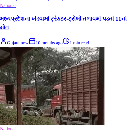
National
મધ્યપ્રદેશના ખંડવામાં ટ્રેક્ટર-ટ્રોલી તળાવમાં પડતાં 11નાં
મોત
Gujaratnow
10 months ago
1
min read
National