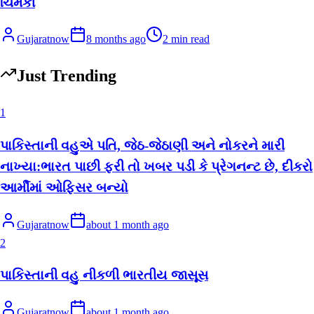
ચિમકી
Gujaratnow
8 months ago
2
min read
Just Trending
1
પાકિસ્તાની વહુએ પતિ, જેઠ-જેઠાણી અને નોકરને મારી
નાખ્યા:ભારત પાછી ફરી તો ખબર પડી કે પ્રેગનન્ટ છે, દીકરો
આર્મીમાં ઓફિસર બન્યો
Gujaratnow
about 1 month ago
2
પાકિસ્તાની વહુ નીકળી ભારતીય જાસૂસ
Gujaratnow
about 1 month ago