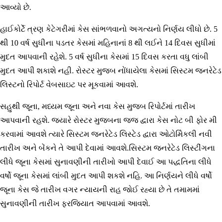
આવ્યો છે.
હાઈકોર્ટે ત્રણ કેટેગરીમાં કેસ સાંભળવાનો અગત્યનો નિર્ણય લીધો છે. 5
થી 10 વર્ષ સુધીના પડતર કેસમાં મહિનાનાં 8 થી લઈને 14 દિવસ સુધીમાં
મુદત આપવાની રહેશે. 5 વર્ષ સુધીના કેસમાં 15 દિવસ કરતા વધુ લાંબી
મુદત આપી શકાશે નહી. રોસ્ટર મુજબ નોંધાયેલા કેસમાં સિસ્ટમ જનરેટેડ
લિસ્ટનો રિપોર્ટ વેબસાઇટ પર મૂકવામાં આવશે.
સહુથી જૂના, મધ્યમ જૂના અને નવા કેસ મુજબ રિપોર્ટમાં તારીખ
આપવાની રહશે. જ્યારે રોસ્ટર મુજબના જજ દ્વારા કેસ નોટ બી ફોર મી
કરવામાં આવશે ત્યારે સિસ્ટમ જનરેટેડ લિસ્ટેડ દ્વારા ઓટોમેિકલી નવી
તારીખ અને બેંકને તે આપી દેવામાં આવશે.સિસ્ટમ જનરેટેડ લિસ્ટીંગના
લીધે જૂના કેસમાં સુનાવણીની તારીખો આપી દેવાઈ આ પદ્ધતિના લીધે
વર્ષો જૂના કેસમાં લાંબી મુદત આપી શકશે નહિ. આ નિર્ણયને લીધે વર્ષો
જૂના કેસ જે તારીખ વગર ન્યાયની રાહ જોઈ રહ્યા છે તે તમામમાં
સુનાવણીની તારીખ ફરજિયાત આપવામાં આવશે.