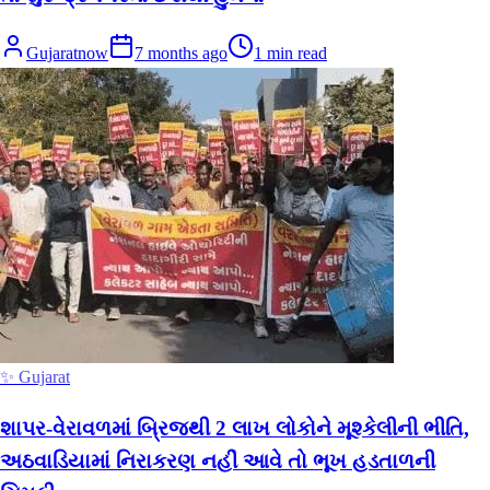
Gujaratnow
7 months ago
1
min read
✨ Gujarat
શાપર-વેરાવળમાં બ્રિજથી 2 લાખ લોકોને મૂશ્કેલીની ભીતિ,
અઠવાડિયામાં નિરાકરણ નહીં આવે તો ભૂખ હડતાળની