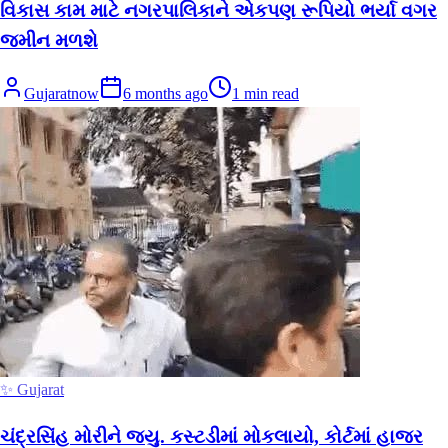
વિકાસ કામ માટે નગરપાલિકાને એકપણ રૂપિયો ભર્યા વગર
જમીન મળશે
Gujaratnow
6 months ago
1
min read
✨ Gujarat
ચંદ્રસિંહ મોરીને જ્યુ. કસ્ટડીમાં મોકલાયો, કોર્ટમાં હાજર