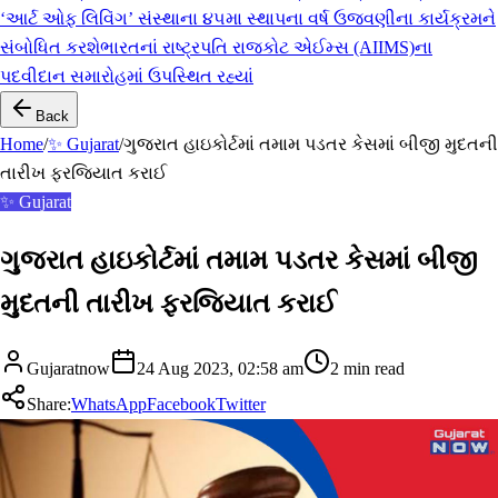
‘આર્ટ ઓફ લિવિંગ’ સંસ્થાના ૪૫મા સ્થાપના વર્ષ ઉજવણીના કાર્યક્રમને
સંબોધિત કરશે
ભારતનાં રાષ્ટ્રપતિ રાજકોટ એઈમ્સ (AIIMS)ના
પદવીદાન સમારોહમાં ઉપસ્થિત રહ્યાં
Back
Home
/
✨ Gujarat
/
ગુજરાત હાઇકોર્ટમાં તમામ પડતર કેસમાં બીજી મુદતની
તારીખ ફરજિયાત કરાઈ
✨ Gujarat
ગુજરાત હાઇકોર્ટમાં તમામ પડતર કેસમાં બીજી
મુદતની તારીખ ફરજિયાત કરાઈ
Gujaratnow
24 Aug 2023, 02:58 am
2
min read
Share:
WhatsApp
Facebook
Twitter