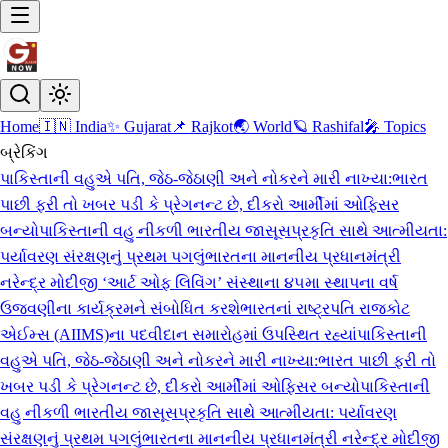
Home
🇮🇳 India
✨ Gujarat
📌 Rajkot
🌏 World
🪐 Rashifal
🎤 Topics
બ્રેકિંગ
પાકિસ્તાની વહુએ પતિ, જેઠ-જેઠાણી અને નોકરને મારી નાખ્યા:ભારત
પાછી ફરી તો ખબર પડી કે પ્રેગનન્ટ છે, દીકરો આર્મીમાં ઓફિસર
બન્યો
પાકિસ્તાની વહુ નીકળી ભારતીય જાસૂસ
પ્રકૃતિ સાથે આત્મીયતા:
પર્યાવરણ સંરક્ષણનું પ્રથમ પગલું
ભારતના માનનીય પ્રધાનમંત્રી
નરેન્દ્ર મોદીજી ‘આર્ટ ઓફ લિવિંગ’ સંસ્થાના ૪૫મા સ્થાપના વર્ષ
ઉજવણીના કાર્યક્રમને સંબોધિત કરશે
ભારતનાં રાષ્ટ્રપતિ રાજકોટ
એઈમ્સ (AIIMS)ના પદવીદાન સમારોહમાં ઉપસ્થિત રહ્યાં
પાકિસ્તાની
વહુએ પતિ, જેઠ-જેઠાણી અને નોકરને મારી નાખ્યા:ભારત પાછી ફરી તો
ખબર પડી કે પ્રેગનન્ટ છે, દીકરો આર્મીમાં ઓફિસર બન્યો
પાકિસ્તાની
વહુ નીકળી ભારતીય જાસૂસ
પ્રકૃતિ સાથે આત્મીયતા: પર્યાવરણ
સંરક્ષણનું પ્રથમ પગલું
ભારતના માનનીય પ્રધાનમંત્રી નરેન્દ્ર મોદીજી