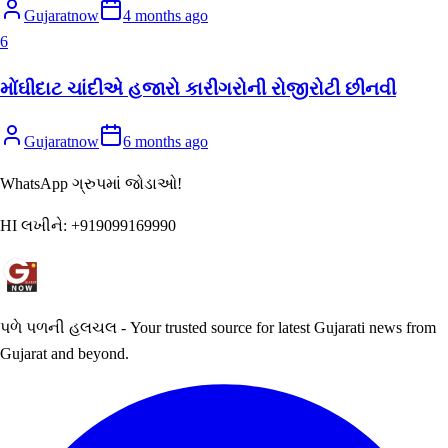
Gujaratnow
4 months ago
6
મોંઘીદાટ ચાંદીએ હજારો કારીગરોની રોજીરોટી છીનવી
Gujaratnow
6 months ago
WhatsApp ગ્રુપમાં જોડાઓ!
HI લખીને:
+919099169990
પળે પળની હલચલ - Your trusted source for latest Gujarati news from
Gujarat and beyond.