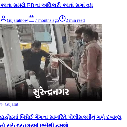
કરતા સમયે EDના અધિકારી કરતાં સગાં વધુ
Gujaratnow
7 months ago
2
min read
✨ Gujarat
દાહોદમાં બિશ્નોઈ ગેંગના સાગરિતે પોલીસકર્મીનું ગળું દબાવ્યું
તો સુરેન્દ્રનગરમાં છરીથી હુમલો