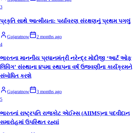
3
પ્રકૃતિ સાથે આત્મીયતા: પર્યાવરણ સંરક્ષણનું પ્રથમ પગલું
Gujaratnow
2 months ago
4
ભારતના માનનીય પ્રધાનમંત્રી નરેન્દ્ર મોદીજી ‘આર્ટ ઓફ
લિવિંગ’ સંસ્થાના ૪૫મા સ્થાપના વર્ષ ઉજવણીના કાર્યક્રમને
સંબોધિત કરશે
Gujaratnow
3 months ago
5
ભારતનાં રાષ્ટ્રપતિ રાજકોટ એઈમ્સ (AIIMS)ના પદવીદાન
સમારોહમાં ઉપસ્થિત રહ્યાં