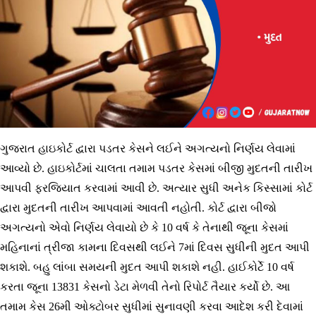
ગુજરાત હાઇકોર્ટ દ્વારા પડતર કેસને લઈને અગત્યનો નિર્ણય લેવામાં
આવ્યો છે. હાઇકોર્ટમાં ચાલતા તમામ પડતર કેસમાં બીજી મુદતની તારીખ
આપવી ફરજિયાત કરવામાં આવી છે. અત્યાર સુધી અનેક કિસ્સામાં કોર્ટ
દ્વારા મુદતની તારીખ આપવામાં આવતી નહોતી. કોર્ટ દ્વારા બીજો
અગત્યનો એવો નિર્ણય લેવાયો છે કે 10 વર્ષ કે તેનાથી જૂના કેસમાં
મહિનાનાં ત્રીજા કામના દિવસથી લઈને 7માં દિવસ સુધીની મુદત આપી
શકાશે. બહુ લાંબા સમયની મુદત આપી શકાશે નહી. હાઈકોર્ટે 10 વર્ષ
કરતા જૂના 13831 કેસનો ડેટા મેળવી તેનો રિપોર્ટ તૈયાર કર્યો છે. આ
તમામ કેસ 26મી ઓક્ટોબર સુધીમાં સુનાવણી કરવા આદેશ કરી દેવામાં