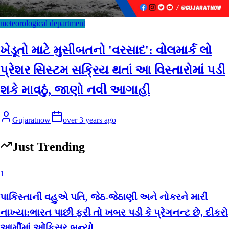
meteorological department
ખેડૂતો માટે મુસીબતનો 'વરસાદ': વોલમાર્ક લો
પ્રેશર સિસ્ટમ સક્રિય થતાં આ વિસ્તારોમાં પડી
શકે માવઠું, જાણો નવી આગાહી
Gujaratnow
over 3 years ago
Just Trending
1
પાકિસ્તાની વહુએ પતિ, જેઠ-જેઠાણી અને નોકરને મારી
નાખ્યા:ભારત પાછી ફરી તો ખબર પડી કે પ્રેગનન્ટ છે, દીકરો
આર્મીમાં ઓફિસર બન્યો