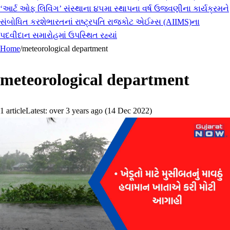
‘આર્ટ ઓફ લિવિંગ’ સંસ્થાના ૪૫મા સ્થાપના વર્ષ ઉજવણીના કાર્યક્રમને
સંબોધિત કરશે
ભારતનાં રાષ્ટ્રપતિ રાજકોટ એઈમ્સ (AIIMS)ના
પદવીદાન સમારોહમાં ઉપસ્થિત રહ્યાં
Home
/
meteorological department
meteorological department
1
article
Latest:
over 3 years ago
(
14 Dec 2022
)