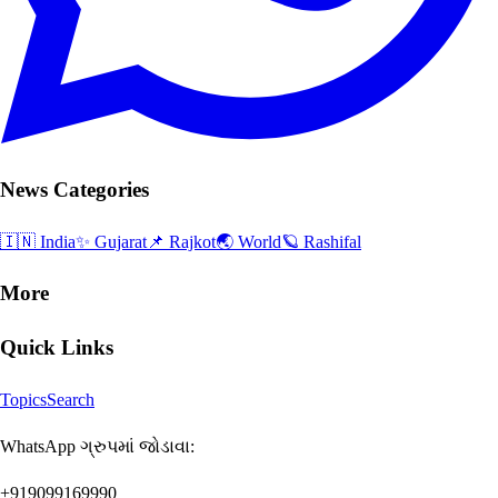
News Categories
🇮🇳 India
✨ Gujarat
📌 Rajkot
🌏 World
🪐 Rashifal
More
Quick Links
Topics
Search
WhatsApp ગ્રુપમાં જોડાવા:
+919099169990