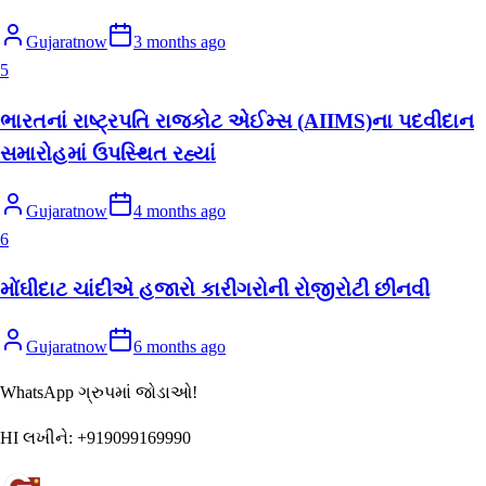
Gujaratnow
3 months ago
5
ભારતનાં રાષ્ટ્રપતિ રાજકોટ એઈમ્સ (AIIMS)ના પદવીદાન
સમારોહમાં ઉપસ્થિત રહ્યાં
Gujaratnow
4 months ago
6
મોંઘીદાટ ચાંદીએ હજારો કારીગરોની રોજીરોટી છીનવી
Gujaratnow
6 months ago
WhatsApp ગ્રુપમાં જોડાઓ!
HI લખીને:
+919099169990