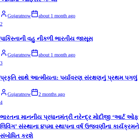
Gujaratnow
about 1 month ago
2
પાકિસ્તાની વહુ નીકળી ભારતીય જાસૂસ
Gujaratnow
about 1 month ago
3
પ્રકૃતિ સાથે આત્મીયતા: પર્યાવરણ સંરક્ષણનું પ્રથમ પગલું
Gujaratnow
2 months ago
4
ભારતના માનનીય પ્રધાનમંત્રી નરેન્દ્ર મોદીજી ‘આર્ટ ઓફ
લિવિંગ’ સંસ્થાના ૪૫મા સ્થાપના વર્ષ ઉજવણીના કાર્યક્રમને
સંબોધિત કરશે