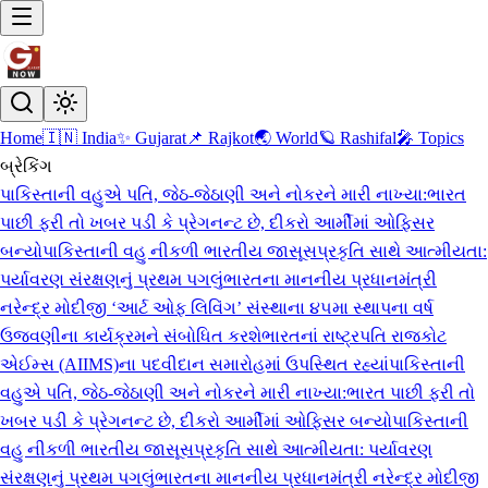
Home
🇮🇳 India
✨ Gujarat
📌 Rajkot
🌏 World
🪐 Rashifal
🎤 Topics
બ્રેકિંગ
પાકિસ્તાની વહુએ પતિ, જેઠ-જેઠાણી અને નોકરને મારી નાખ્યા:ભારત
પાછી ફરી તો ખબર પડી કે પ્રેગનન્ટ છે, દીકરો આર્મીમાં ઓફિસર
બન્યો
પાકિસ્તાની વહુ નીકળી ભારતીય જાસૂસ
પ્રકૃતિ સાથે આત્મીયતા:
પર્યાવરણ સંરક્ષણનું પ્રથમ પગલું
ભારતના માનનીય પ્રધાનમંત્રી
નરેન્દ્ર મોદીજી ‘આર્ટ ઓફ લિવિંગ’ સંસ્થાના ૪૫મા સ્થાપના વર્ષ
ઉજવણીના કાર્યક્રમને સંબોધિત કરશે
ભારતનાં રાષ્ટ્રપતિ રાજકોટ
એઈમ્સ (AIIMS)ના પદવીદાન સમારોહમાં ઉપસ્થિત રહ્યાં
પાકિસ્તાની
વહુએ પતિ, જેઠ-જેઠાણી અને નોકરને મારી નાખ્યા:ભારત પાછી ફરી તો
ખબર પડી કે પ્રેગનન્ટ છે, દીકરો આર્મીમાં ઓફિસર બન્યો
પાકિસ્તાની
વહુ નીકળી ભારતીય જાસૂસ
પ્રકૃતિ સાથે આત્મીયતા: પર્યાવરણ
સંરક્ષણનું પ્રથમ પગલું
ભારતના માનનીય પ્રધાનમંત્રી નરેન્દ્ર મોદીજી