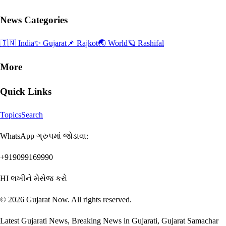
News Categories
🇮🇳 India
✨ Gujarat
📌 Rajkot
🌏 World
🪐 Rashifal
More
Quick Links
Topics
Search
WhatsApp ગ્રુપમાં જોડાવા:
+919099169990
HI લખીને મેસેજ કરો
©
2026
Gujarat Now
. All rights reserved.
Latest Gujarati News, Breaking News in Gujarati, Gujarat Samachar