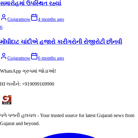
સમારોહમાં ઉપસ્થિત રહ્યાં
Gujaratnow
4 months ago
6
મોંઘીદાટ ચાંદીએ હજારો કારીગરોની રોજીરોટી છીનવી
Gujaratnow
6 months ago
WhatsApp ગ્રુપમાં જોડાઓ!
HI લખીને:
+919099169990
પળે પળની હલચલ - Your trusted source for latest Gujarati news from
Gujarat and beyond.