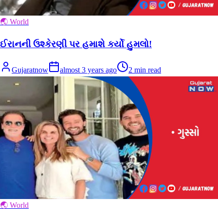
🌏 World
ઈરાનની ઉશ્કેરણી પર હમાશે કર્યો હુમલો!
Gujaratnow
almost 3 years ago
2
min read
🌏 World