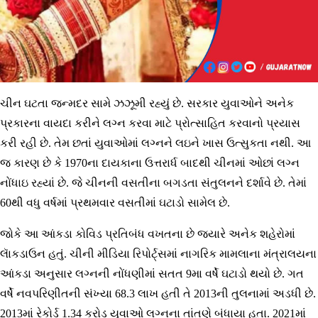
ચીન ઘટતા જન્મદર સામે ઝઝૂમી રહ્યું છે. સરકાર યુવાઓને અનેક
પ્રકારના વાયદા કરીને લગ્ન કરવા માટે પ્રોત્સાહિત કરવાનો પ્રયાસ
કરી રહી છે. તેમ છતાં યુવાઓમાં લગ્નને લઇને ખાસ ઉત્સુકતા નથી. આ
જ કારણ છે કે 1970ના દાયકાના ઉત્તરાર્ધ બાદથી ચીનમાં ઓછાં લગ્ન
નોંધાઇ રહ્યાં છે. જે ચીનની વસતીના બગડતા સંતુલનને દર્શાવે છે. તેમાં
60થી વધુ વર્ષમાં પ્રથમવાર વસતીમાં ઘટાડો સામેલ છે.
જોકે આ આંકડા કોવિડ પ્રતિબંધ વખતના છે જ્યારે અનેક શહેરોમાં
લાૅકડાઉન હતું. ચીની મીડિયા રિપોર્ટ્સમાં નાગરિક મામલાના મંત્રાલયના
આંકડા અનુસાર લગ્નની નોંધણીમાં સતત 9મા વર્ષે ઘટાડો થયો છે. ગત
વર્ષે નવપરિણીતની સંખ્યા 68.3 લાખ હતી તે 2013ની તુલનામાં અડધી છે.
2013માં રેકોર્ડ 1.34 કરોડ યુવાઓ લગ્નના તાંતણે બંધાયા હતા. 2021માં