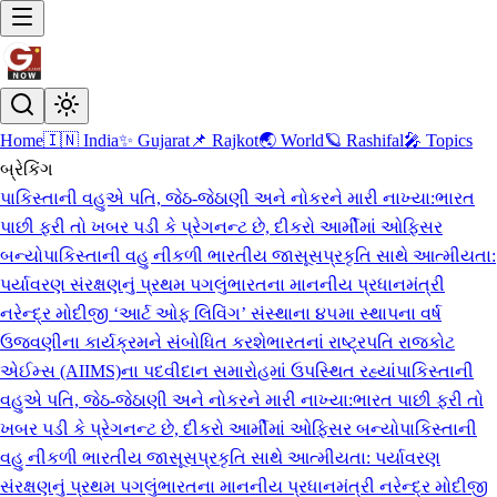
Home
🇮🇳 India
✨ Gujarat
📌 Rajkot
🌏 World
🪐 Rashifal
🎤 Topics
બ્રેકિંગ
પાકિસ્તાની વહુએ પતિ, જેઠ-જેઠાણી અને નોકરને મારી નાખ્યા:ભારત
પાછી ફરી તો ખબર પડી કે પ્રેગનન્ટ છે, દીકરો આર્મીમાં ઓફિસર
બન્યો
પાકિસ્તાની વહુ નીકળી ભારતીય જાસૂસ
પ્રકૃતિ સાથે આત્મીયતા:
પર્યાવરણ સંરક્ષણનું પ્રથમ પગલું
ભારતના માનનીય પ્રધાનમંત્રી
નરેન્દ્ર મોદીજી ‘આર્ટ ઓફ લિવિંગ’ સંસ્થાના ૪૫મા સ્થાપના વર્ષ
ઉજવણીના કાર્યક્રમને સંબોધિત કરશે
ભારતનાં રાષ્ટ્રપતિ રાજકોટ
એઈમ્સ (AIIMS)ના પદવીદાન સમારોહમાં ઉપસ્થિત રહ્યાં
પાકિસ્તાની
વહુએ પતિ, જેઠ-જેઠાણી અને નોકરને મારી નાખ્યા:ભારત પાછી ફરી તો
ખબર પડી કે પ્રેગનન્ટ છે, દીકરો આર્મીમાં ઓફિસર બન્યો
પાકિસ્તાની
વહુ નીકળી ભારતીય જાસૂસ
પ્રકૃતિ સાથે આત્મીયતા: પર્યાવરણ
સંરક્ષણનું પ્રથમ પગલું
ભારતના માનનીય પ્રધાનમંત્રી નરેન્દ્ર મોદીજી