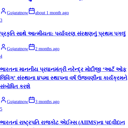
Gujaratnow
about 1 month ago
3
પ્રકૃતિ સાથે આત્મીયતા: પર્યાવરણ સંરક્ષણનું પ્રથમ પગલું
Gujaratnow
2 months ago
4
ભારતના માનનીય પ્રધાનમંત્રી નરેન્દ્ર મોદીજી ‘આર્ટ ઓફ
લિવિંગ’ સંસ્થાના ૪૫મા સ્થાપના વર્ષ ઉજવણીના કાર્યક્રમને
સંબોધિત કરશે
Gujaratnow
3 months ago
5
ભારતનાં રાષ્ટ્રપતિ રાજકોટ એઈમ્સ (AIIMS)ના પદવીદાન