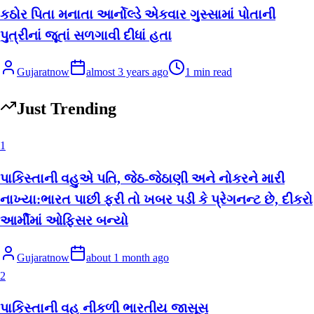
કઠોર પિતા મનાતા આર્નોલ્ડે એકવાર ગુસ્સામાં પોતાની
પુત્રીનાં જૂતાં સળગાવી દીધાં હતા
Gujaratnow
almost 3 years ago
1
min read
Just Trending
1
પાકિસ્તાની વહુએ પતિ, જેઠ-જેઠાણી અને નોકરને મારી
નાખ્યા:ભારત પાછી ફરી તો ખબર પડી કે પ્રેગનન્ટ છે, દીકરો
આર્મીમાં ઓફિસર બન્યો
Gujaratnow
about 1 month ago
2
પાકિસ્તાની વહુ નીકળી ભારતીય જાસૂસ