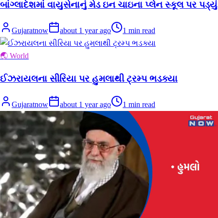
બાંગ્લાદેશમાં વાયુસેનાનું મેડ ઇન ચાઇના પ્લેન સ્કૂલ પર પડ્યું
Gujaratnow
about 1 year ago
1
min read
🌏 World
ઈઝરાયલના સીરિયા પર હુમલાથી ટ્રમ્પ ભડક્યા
Gujaratnow
about 1 year ago
1
min read