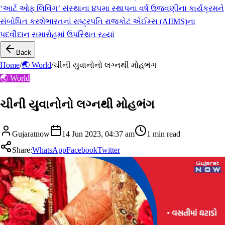
‘આર્ટ ઓફ લિવિંગ’ સંસ્થાના ૪૫મા સ્થાપના વર્ષ ઉજવણીના કાર્યક્રમને
સંબોધિત કરશે
ભારતનાં રાષ્ટ્રપતિ રાજકોટ એઈમ્સ (AIIMS)ના
પદવીદાન સમારોહમાં ઉપસ્થિત રહ્યાં
Back
Home
/
🌏 World
/
ચીની યુવાનોનો લગ્નથી મોહભંગ
🌏 World
ચીની યુવાનોનો લગ્નથી મોહભંગ
Gujaratnow
14 Jun 2023, 04:37 am
1
min read
Share:
WhatsApp
Facebook
Twitter