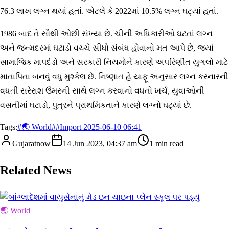
76.3 લાખ લગ્ન થયાં હતાં. એટલે કે 2022માં 10.5% લગ્ન ઘટ્યાં હતાં.
1986 બાદ તે સૌથી ઓછી સંખ્યા છે. ચીની અધિકારીઓ ઘટતાં લગ્ન
અને જન્મદરમાં ઘટાડો વચ્ચે સીધો સંબંધ હોવાનો મત આપે છે, જ્યાં
સામાજિક માપદંડો અને સરકારી નિયમોને કારણે અપરિણીત યુગલો માટે
માતાપિતા બનવું વધુ મુશ્કેલ છે. નિષ્ણાત હે યાફૂ અનુસાર લગ્ન કરનારની
વધતી સરેરાશ ઉંમરની સાથે લગ્ન કરવાનો વધતો ખર્ચ, યુવાઓની
વસતીમાં ઘટાડો, પુત્રને પ્રાથમિકતાને કારણે લગ્નો ઘટ્યાં છે.
Tags:
#
🌏 World
#
#Import 2025-06-10 06:41
Gujaratnow
14 Jun 2023, 04:37 am
1
min read
Related News
🌏 World